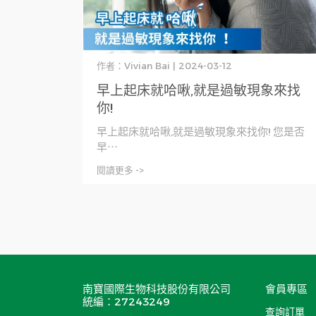
作者：Vivian Bai | 2024-03-12
早上起床就哈啾,就是過敏現象來找
你!
早上起床就哈啾,就是過敏現象來找你! 您是否
早⋯
閱讀更多 ->
南寶國際生物科技股份有限公司
會員專區
統編：27243249
查詢訂單