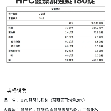
規格說明
品 名： HPC藍藻加強錠（藻藍素再增量20%）
內容物： 藍藻粉、藍藻粉(含藍藻素萃取物)、二氧化矽