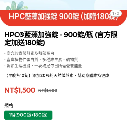
1
/
2
HPC®藍藻加強錠 - 900錠/瓶 (官方限
定加送180錠)
• 富含珍貴藻藍素及藍藻蛋白
• 豐富植物性蛋白質、多種維生素、礦物質
• 調節生理機能，一次補足每日所需營養能量
【早晚各10錠】添加20%的天然藻藍素，幫助身體維持健康
NT$1,500
NT$1,600
規格
1組(900錠+180錠)