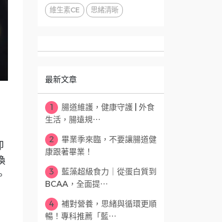
維生素CE
思緒清晰
最新文章
1
腸道維護，健康守護 | 外食
生活，腸遠規⋯
2
畢業季來臨，不要讓腸道健
即
康跟著畢業！
換
3
藍藻超級食力｜從蛋白質到
。
BCAA，全面提⋯
4
補對營養，思緒與循環更順
暢！專科推薦「藍⋯