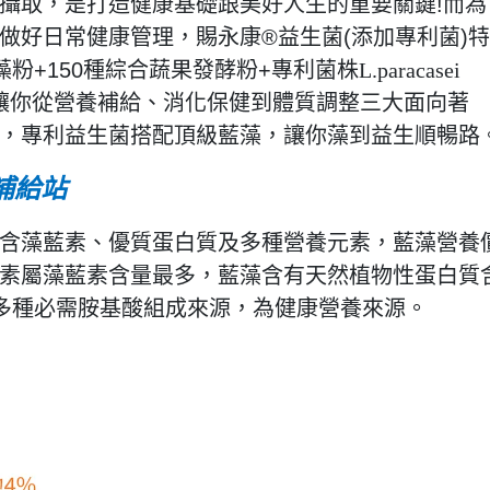
攝取，是打造健康基礎跟美好人生的重要關鍵!而為
做好日常健康管理，賜永康®益生菌(添加專利菌)特
粉+150種綜合蔬果發酵粉+專利菌株
L.paracasei
），讓你從營養補給、消化保健到體質調整三大面向著
，專利益生菌搭配頂級藍藻，讓你藻到益生順暢路
補給站
含藻藍素、優質蛋白質及多種營養元素，藍藻營養
素屬藻藍素含量最多，藍藻含有天然植物性蛋白質
的多種必需胺基酸組成來源，為健康營養來源。