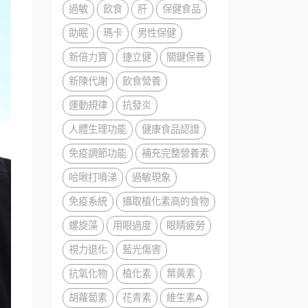
過敏
飲食
肝
保健食品
助眠
瑪卡
男性保健
新倍力寶
捷立健
關鍵保養
新陳代謝
飲食營養
運動規律
抗發炎
人體生理功能
健康食品認證
免疫調節功能
補充完整營養素
哈啾打噴涕
過敏現象
免疫系統
攝取植化素高的食物
螺旋藻
用眼過度
眼睛疲勞
視力退化
藍光傷害
抗氧化物
植化素
葉黃素
胡蘿蔔素
花青素
維生素A