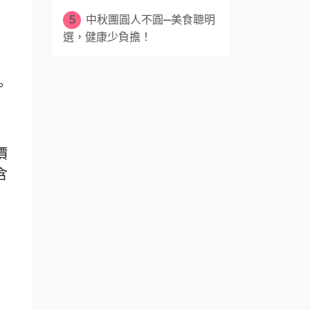
5
中秋團圓人不圓—美食聰明
選，健康少負擔！
。
價
含