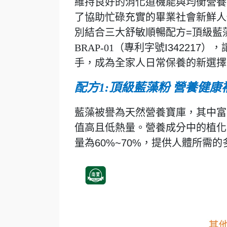
維持良好的消化道機能與均衡營養
了協助忙碌充實的畢業社會新鮮人
別結合三大舒敏順暢配方=頂級藍藻
BRAP-01
（專利字號I342217
手，成為全家人日常保養的新選擇
配方1:頂級藍藻粉 營養健康
藍藻被譽為天然營養寶庫，其中富
值高且低熱量。營養成分中的植化
量為60%~70%，提供人體所需