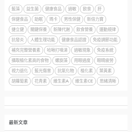
藍藻
益生菌
健康食品
過敏
飲食
肝
保健食品
助眠
瑪卡
男性保健
新倍力寶
捷立健
關鍵保養
新陳代謝
飲食營養
運動規律
抗發炎
人體生理功能
健康食品認證
免疫調節功能
補充完整營養素
哈啾打噴涕
過敏現象
免疫系統
攝取植化素高的食物
螺旋藻
用眼過度
眼睛疲勞
視力退化
藍光傷害
抗氧化物
植化素
葉黃素
胡蘿蔔素
花青素
維生素A
維生素CE
思緒清晰
最新文章