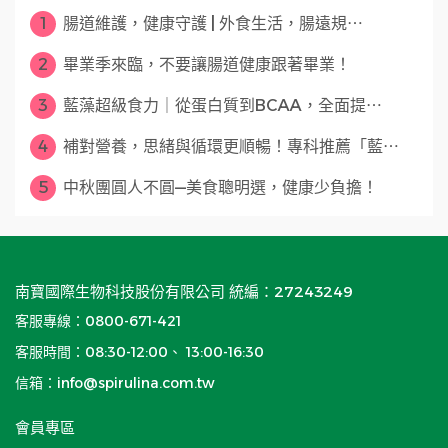
1
腸道維護，健康守護 | 外食生活，腸遠規⋯
2
畢業季來臨，不要讓腸道健康跟著畢業！
3
藍藻超級食力｜從蛋白質到BCAA，全面提⋯
4
補對營養，思緒與循環更順暢！專科推薦「藍⋯
5
中秋團圓人不圓—美食聰明選，健康少負擔！
南寶國際生物科技股份有限公司 統編：27243249
客服專線：0800-671-421
客服時間：08:30-12:00、 13:00-16:30
信箱：info@spirulina.com.tw
會員專區